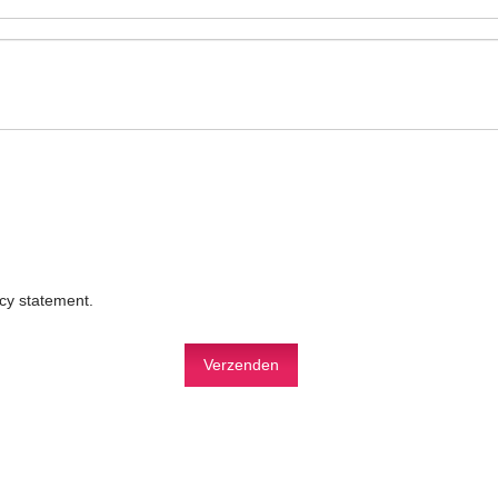
acy statement
.
Verzenden