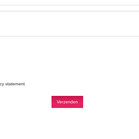
acy statement
.
Verzenden