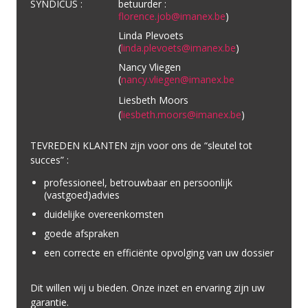
SYNDICUS :
betuurder :
florence.job@imanex.be
)
Linda Plevoets
(
linda.plevoets@imanex.be
)
Nancy Vliegen
(
nancy.vliegen@imanex.be
Liesbeth Moors
(
liesbeth.moors@imanex.be
)
TEVREDEN KLANTEN zijn voor ons de “sleutel tot
succes” :
professioneel, betrouwbaar en persoonlijk
(vastgoed)advies
duidelijke overeenkomsten
goede afspraken
een correcte en efficiënte opvolging van uw dossier
Dit willen wij u bieden. Onze inzet en ervaring zijn uw
garantie.