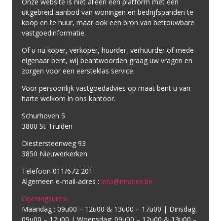
Onze website is niet alleen een platform met een
uitgebreid aanbod van woningen en bedrijfspanden te
koop en te huur, maar ook een bron van betrouwbare
vastgoedinformatie.
Of u nu koper, verkoper, huurder, verhuurder of mede-
eigenaar bent, wij beantwoorden graag uw vragen en
zorgen voor een eersteklas service.
Voor persoonlijk vastgoedadvies op maat bent u van
harte welkom in ons kantoor.
Schurhoven 5
3800 St-Truiden
Diestersteenweg 93
3850 Nieuwerkerken
Telefoon 011/672 201
Algemeen e-mail-adres :
info@imanex.be
Openingsuren :
Maandag : 09u00 – 12u00 & 13u00 – 17u00 | Dinsdag:
09u00 – 12u00 | Woensdag: 09u00 – 12u00 & 13u00 –