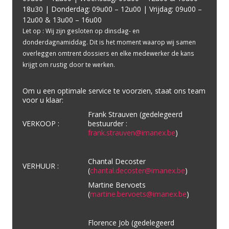
18u30 | Donderdag: 09u00 – 12u00 | Vrijdag: 09u00 –
12u00 & 13u00 – 16u00
Let op : Wij zijn gesloten op dinsdag- en
donderdagnamiddag. Dit is het moment waarop wij samen
overleggen omtrent dossiers en elke medewerker de kans
krijgt om rustig door te werken.
Om u een optimale service te voorzien, staat ons team
voor u klaar:
Frank Strauven (gedelegeerd
VERKOOP :
bestuurder :
frank.strauven@imanex.be
)
Chantal Decoster
VERHUUR :
(
chantal.decoster@imanex.be
)
Martine Bervoets
(
martine.bervoets@imanex.be
)
Florence Job (gedelegeerd