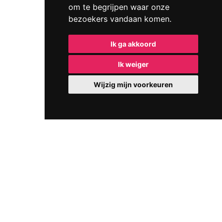
om te begrijpen waar onze
bezoekers vandaan komen.
Ik ga akkoord
Ik weiger
Wijzig mijn voorkeuren
IMANEX NV - Schurhoven 5, B-3800 Sint-Truiden -
Diestersteenweg 93, 3850 Nieuwerkerken
Tel: 011/672 201 - Email:
info@imanex.be
Ondernemingsnummer : 0429200353 - BTW nummer : BE
0429.200.35
Frank Strauven - Vastgoedmakelaar-bemiddelaar-syndicus -
BIV 507.914 / Florence Job - Vastgoedmakelaar-syndicus -
BIV 507.974 / toegekend in België