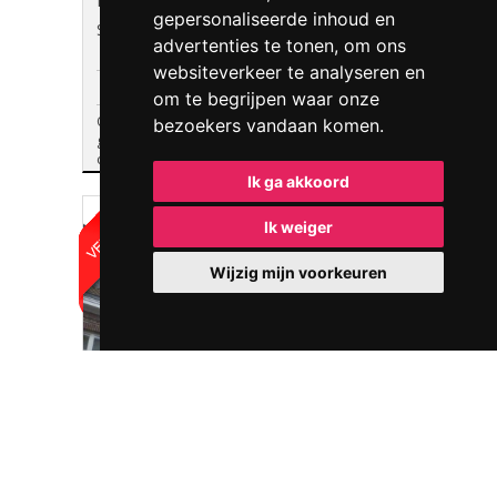
Parking/Garagebox
Verhuurd
gepersonaliseerde inhoud en
Schepen Dejonghstraat 1-3
advertenties te tonen, om ons
SINT-TRUIDEN
websiteverkeer te analyseren en
om te begrijpen waar onze
Ondergrondse autostaanplaats nr. 23
bezoekers vandaan komen.
gelegen in residentie "Tichelary Side", in het
centrum van Sint-Truiden, vlakbij de ...
Ik ga akkoord
Ik weiger
Wijzig mijn voorkeuren