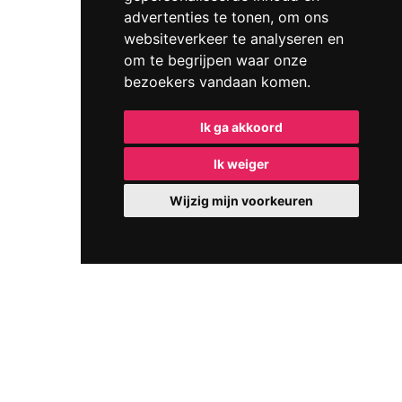
advertenties te tonen, om ons
websiteverkeer te analyseren en
om te begrijpen waar onze
bezoekers vandaan komen.
Ik ga akkoord
Ik weiger
Wijzig mijn voorkeuren
IMANEX NV - Schurhoven 5, B-3800 Sint-Truiden -
Diestersteenweg 93, 3850 Nieuwerkerken
Tel: 011/672 201 - Email:
info@imanex.be
Ondernemingsnummer : 0429200353 - BTW nummer : BE
0429.200.35
Frank Strauven - Vastgoedmakelaar-bemiddelaar-syndicus -