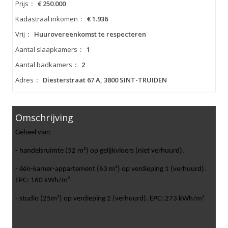
Prijs
:
€ 250.000
Kadastraal inkomen
:
€ 1.936
Vrij
:
Huurovereenkomst te respecteren
Aantal slaapkamers
:
1
Aantal badkamers
:
2
Adres
:
Diesterstraat 67 A, 3800 SINT-TRUIDEN
Omschrijving
Geheel van:
- handelsruimte (52 m²) op gelijkvloers (niet verhuurd).
- één-kamer-appartement (63 m²) op verdieping 1 (verhuurd).
EPC: 160 kWh/m²
- studio (25m²) op verdieping 2 (verhuurd). EPC: 273 kWh/m²