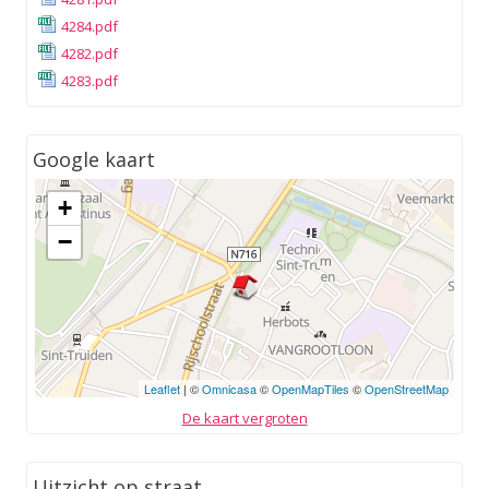
4284.pdf
4282.pdf
4283.pdf
Google kaart
+
−
Leaflet
| ©
Omnicasa
©
OpenMapTiles
©
OpenStreetMap
De kaart vergroten
Uitzicht op straat