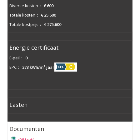
Diverse kosten
:
€ 600
Totale kosten
:
€ 25.600
Totale kostprijs
:
€ 275.600
Energie certificaat
E-peil
:
0
EPC
:
273 kWh/m².jaar
Lasten
Documenten
4281.pdf