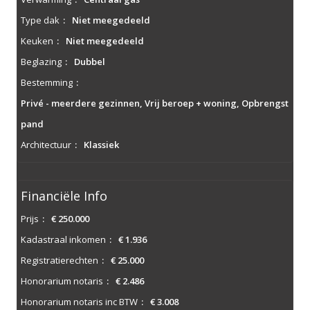
Type dak
:
Niet meegedeeld
Keuken
:
Niet meegedeeld
Beglazing
:
Dubbel
Bestemming
:
Privé - meerdere gezinnen, Vrij beroep + woning, Opbrengst
pand
Architectuur
:
Klassiek
Financiële Info
Prijs
:
€ 250.000
Kadastraal inkomen
:
€ 1.936
Registratierechten
:
€ 25.000
Honorarium notaris
:
€ 2.486
Honorarium notaris inc BTW
:
€ 3.008