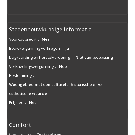
Stedenbouwkundige informatie
Voorkooprecht
:
Nee
Bouwvergunning verkregen
:
Ja
Dagvaarding en herstelvordering
:
Niet van toepassing
Verkavelingsvergunning
:
Nee
Bestemming
:
Woongebied met een culturele, historische en/of
esthetische waarde
Erfgoed
:
Nee
Comfort
Verwarming
:
Centraal gas